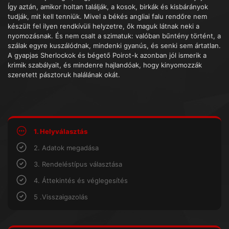
Így aztán, amikor holtan találják, a kosok, birkák és kisbárányok
tudják, mit kell tenniük. Mivel a békés angliai falu rendőre nem
készült fel ilyen rendkívüli helyzetre, ők maguk látnak neki a
nyomozásnak. És nem csalt a szimatuk: valóban bűntény történt, a
szálak egyre kuszálódnak, mindenki gyanús, és senki sem ártatlan.
A gyapjas Sherlockok és bégető Poirot-k azonban jól ismerik a
krimik szabályait, és mindenre hajlandóak, hogy kinyomozzák
szeretett pásztoruk halálának okát.
1. Helyválasztás
2. Adatok megadása
3. Rendeléstípus választása
4. Áttekintés és véglegesítés
5 .Visszaigazolás