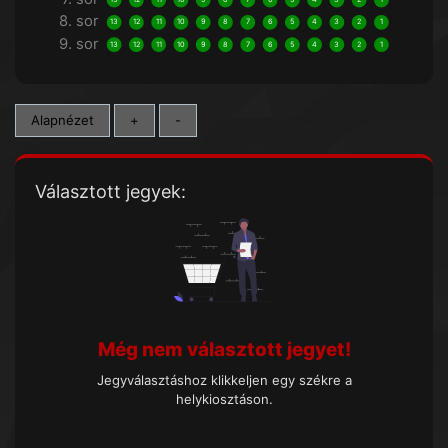
8. sor
13
12
11
10
9
8
7
6
5
4
3
2
1
9. sor
13
12
11
10
9
8
7
6
5
4
3
2
1
Alapnézet
+
-
Választott jegyek:
Még nem választott jegyet!
Jegyválasztáshoz klikkeljen egy székre a
helykiosztáson.