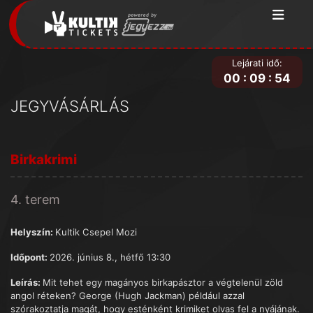
Lejárati idő:
00
:
09
:
54
JEGYVÁSÁRLÁS
Birkakrimi
4. terem
Helyszín:
Kultik Csepel Mozi
Időpont:
2026. június 8., hétfő 13:30
Leírás:
Mit tehet egy magányos birkapásztor a végtelenül zöld
angol réteken? George (Hugh Jackman) például azzal
szórakoztatja magát, hogy esténként krimiket olvas fel a nyájának.