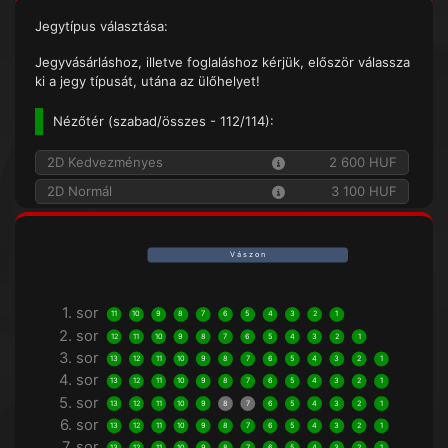
Jegytípus választása:
Jegyvásárláshoz, illetve foglaláshoz kérjük, először válassza
ki a jegy típusát, utána az ülőhelyet!
Nézőtér (
szabad/összes
- 112/114):
2D Kedvezményes
2 600 HUF
2D Normál
3 100 HUF
V á s z o n
1. sor
11
10
9
8
7
6
5
4
3
2
1
2. sor
12
11
10
9
8
7
6
5
4
3
2
1
3. sor
13
12
11
10
9
8
7
6
5
4
3
2
1
4. sor
13
12
11
10
9
8
7
6
5
4
3
2
1
5. sor
13
12
11
10
9
8
7
6
5
4
3
2
1
6. sor
13
12
11
10
9
8
7
6
5
4
3
2
1
7. sor
13
12
11
10
9
8
7
6
5
4
3
2
1