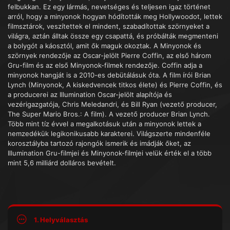
felbukkan. Ez egy lármás, nevetséges és teljesen igaz történet
arról, hogy a minyonok hogyan hódították meg Hollywoodot, lettek
filmsztárok, veszítettek el mindent, szabadítottak szörnyeket a
világra, aztán álltak össze egy csapattá, és próbálták megmenteni
a bolygót a káosztól, amit ők maguk okoztak. A Minyonok és
szörnyek rendezője az Oscar-jelölt Pierre Coffin, az első három
Gru-film és az első Minyonok-filmek rendezője. Coffin adja a
minyonok hangját is a 2010-es debütálásuk óta. A film írói Brian
Lynch (Minyonok, A kiskedvencek titkos élete) és Pierre Coffin, és
a producerei az Illumination Oscar-jelölt alapítója és
vezérigazgatója, Chris Meledandri, és Bill Ryan (vezető producer,
The Super Mario Bros.: A film). A vezető producer Brian Lynch.
Több mint tíz évvel a megalkotásuk után a minyonok lettek a
nemzedékük legikonikusabb karakterei. Világszerte mindenféle
korosztályba tartozó rajongók ismerik és imádják őket, az
Illumination Gru-filmjei és Minyonok-filmjei velük érték el a több
mint 5,6 milliárd dolláros bevételt.
1. Helyválasztás