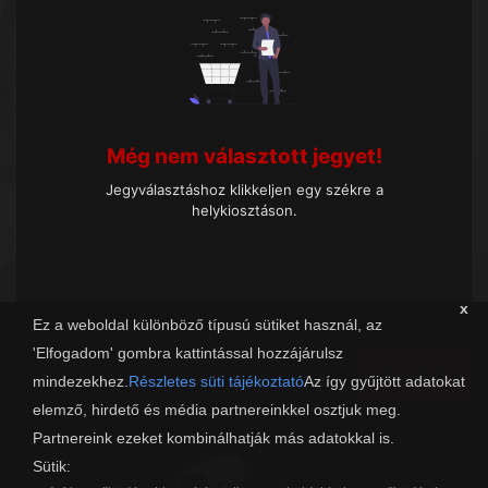
Még nem választott jegyet!
Jegyválasztáshoz klikkeljen egy székre a
helykiosztáson.
x
Ez a weboldal különböző típusú sütiket használ, az
'Elfogadom' gombra kattintással hozzájárulsz
Tovább
mindezekhez.
Részletes süti tájékoztató
Az így gyűjtött adatokat
elemző, hirdető és média partnereinkkel osztjuk meg.
Partnereink ezeket kombinálhatják más adatokkal is.
Sütik: