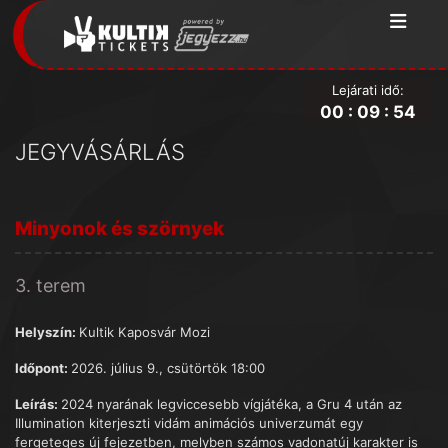
Lejárati idő:
00
:
09
:
53
JEGYVÁSÁRLÁS
Minyonok és szörnyek
3. terem
Helyszín:
Kultik Kaposvár Mozi
Időpont:
2026. július 9., csütörtök 18:00
Leírás:
2024 nyarának legviccesebb vígjátéka, a Gru 4 után az
Illumination kiterjeszti vidám animációs univerzumát egy
fergeteges új fejezetben, melyben számos vadonatúj karakter is