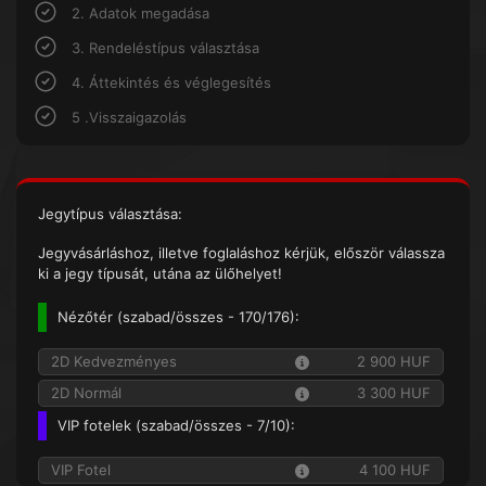
2. Adatok megadása
3. Rendeléstípus választása
4. Áttekintés és véglegesítés
5 .Visszaigazolás
Jegytípus választása:
Jegyvásárláshoz, illetve foglaláshoz kérjük, először válassza
ki a jegy típusát, utána az ülőhelyet!
Nézőtér (
szabad/összes
- 170/176):
2D Kedvezményes
2 900 HUF
2D Normál
3 300 HUF
VIP fotelek (
szabad/összes
- 7/10):
VIP Fotel
4 100 HUF