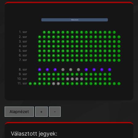
V á s z o n
1. sor
16
15
14
13
12
11
10
9
8
7
6
5
4
3
2
1
2. sor
18
17
16
15
14
13
12
11
10
9
8
7
6
5
4
3
2
1
3. sor
18
17
16
15
14
13
12
11
10
9
8
7
6
5
4
3
2
1
4. sor
18
17
16
15
14
13
12
11
10
9
8
7
6
5
4
3
2
1
5. sor
18
17
16
15
14
13
12
11
10
9
8
7
6
5
4
3
2
1
6. sor
18
17
16
15
14
13
12
11
10
9
8
7
6
5
4
3
2
1
7. sor
18
17
16
15
14
13
12
11
10
9
8
7
6
5
4
3
2
1
8. sor
10
9
8
7
6
5
4
3
2
1
9. sor
16
15
14
13
12
11
10
9
8
7
6
5
4
3
2
1
10. sor
16
15
14
13
12
11
10
9
8
7
6
5
4
3
2
1
11. sor
20
19
18
17
16
15
14
13
12
11
10
9
8
7
6
5
4
3
2
1
Alapnézet
+
-
Választott jegyek: