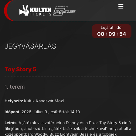
Lejárati idő:
00
:
09
:
54
JEGYVÁSÁRLÁS
Toy Story 5
1. terem
Helyszín:
Kultik Kaposvár Mozi
Időpont:
2026. július 9., csütörtök 14:10
Leírás:
A játékok visszatérnek a Disney és a Pixar Toy Story 5 című
filmjében, ahol ezúttal a „játék találkozik a technikával” helyzet áll a
középpontban: Woody, Buzz Lightyear, Jessie és a többiek