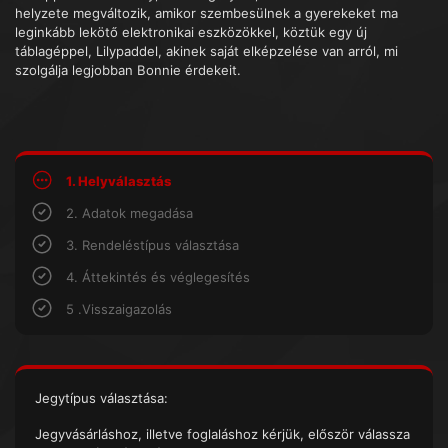
helyzete megváltozik, amikor szembesülnek a gyerekeket ma
leginkább lekötő elektronikai eszközökkel, köztük egy új
táblagéppel, Lilypaddel, akinek saját elképzelése van arról, mi
szolgálja legjobban Bonnie érdekeit.
1. Helyválasztás
2. Adatok megadása
3. Rendeléstípus választása
4. Áttekintés és véglegesítés
5 .Visszaigazolás
Jegytípus választása:
Jegyvásárláshoz, illetve foglaláshoz kérjük, először válassza