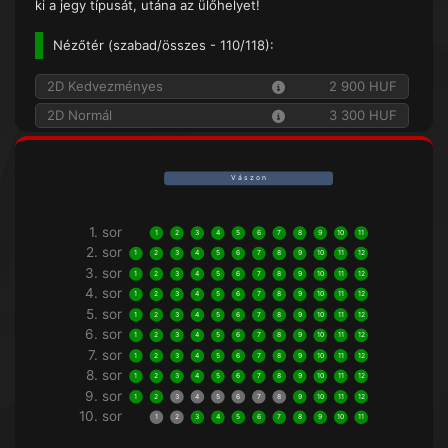
ki a jegy típusát, utána az ülőhelyet!
Nézőtér (
szabad/összes
- 110/118):
2D Kedvezményes
2 900 HUF
2D Normál
3 300 HUF
V á s z o n
1. sor
1
2
3
4
5
6
7
8
9
10
11
2. sor
1
2
3
4
5
6
7
8
9
10
11
12
3. sor
1
2
3
4
5
6
7
8
9
10
11
12
4. sor
1
2
3
4
5
6
7
8
9
10
11
12
5. sor
1
2
3
4
5
6
7
8
9
10
11
12
6. sor
1
2
3
4
5
6
7
8
9
10
11
12
7. sor
1
2
3
4
5
6
7
8
9
10
11
12
8. sor
1
2
3
4
5
6
7
8
9
10
11
12
9. sor
1
2
3
4
5
6
7
8
9
10
11
12
10. sor
1
2
3
4
5
6
7
8
9
10
11