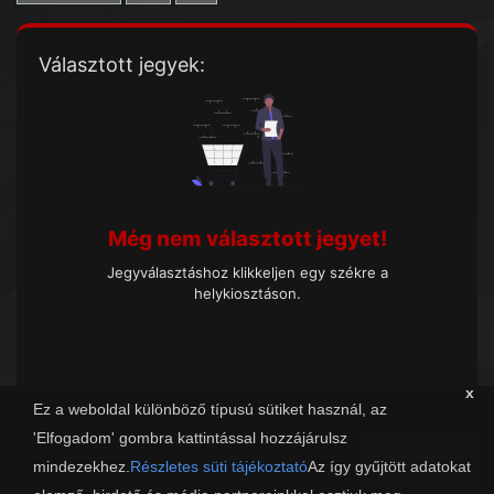
Választott jegyek:
Még nem választott jegyet!
Jegyválasztáshoz klikkeljen egy székre a
helykiosztáson.
x
Ez a weboldal különböző típusú sütiket használ, az
'Elfogadom' gombra kattintással hozzájárulsz
Tovább
mindezekhez.
Részletes süti tájékoztató
Az így gyűjtött adatokat