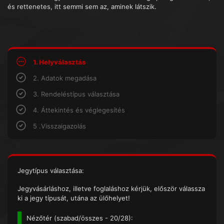
és rettenetes, itt semmi sem az, aminek látszik.
1. Helyválasztás
2. Adatok megadása
3. Rendeléstípus választása
4. Áttekintés és véglegesítés
5 .Visszaigazolás
Jegytípus választása:
Jegyvásárláshoz, illetve foglaláshoz kérjük, először válassza
ki a jegy típusát, utána az ülőhelyet!
Nézőtér (
szabad/összes
- 20/28):