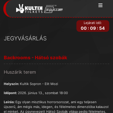
Lejárati idő:
00
:
09
:
54
JEGYVÁSÁRLÁS
Backrooms - Hátsó szobák
Huszárik terem
Helyszín:
Kultik Sopron - Elit Mozi
Időpont:
2026. június 13., szombat 18:00
Leírás:
Egy olyan misztikus horrorsorozat, ami egy teljesen
újszerű, ám mégis más, idegen, és félelmetes dimenzióba kalauzol
el minket. Az úgynevezett Hátsó Szobák világa pedig félelmetes,