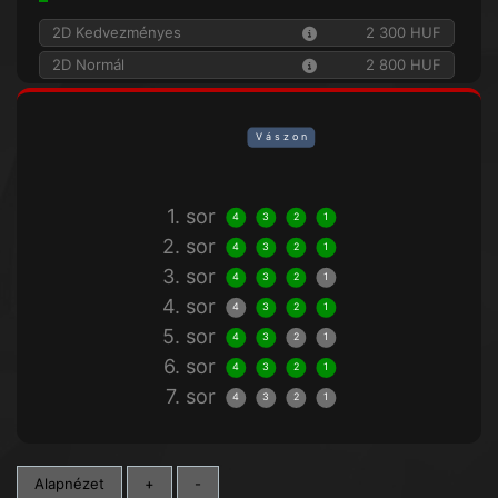
2D Kedvezményes
2 300 HUF
2D Normál
2 800 HUF
V á s z o n
1. sor
4
3
2
1
2. sor
4
3
2
1
3. sor
4
3
2
1
4. sor
4
3
2
1
5. sor
4
3
2
1
6. sor
4
3
2
1
7. sor
4
3
2
1
Alapnézet
+
-