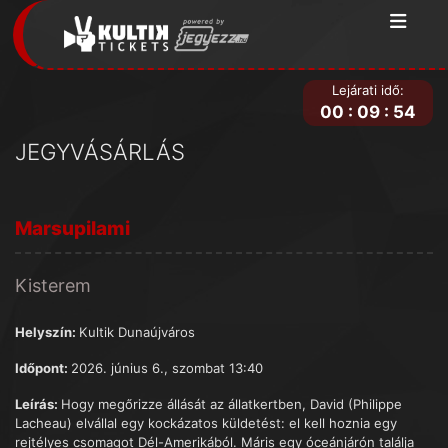
Lejárati idő:
00
:
09
:
54
JEGYVÁSÁRLÁS
Marsupilami
Kisterem
Helyszín:
Kultik Dunaújváros
Időpont:
2026. június 6., szombat 13:40
Leírás:
Hogy megőrizze állását az állatkertben, David (Philippe
Lacheau) elvállal egy kockázatos küldetést: el kell hoznia egy
rejtélyes csomagot Dél-Amerikából. Máris egy óceánjárón találja