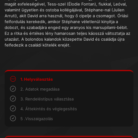
magát exfeleségével, Tess-szel (Élodie Fontan), fiukkal, Leóval,
valamint ügyetlen és ostoba kollégájával, Stéphane-nal (Julien
Arruti), akit David arra használ, hogy ő cipelje a csomagot. Óriási
felfordulás kerekedik, amikor Stéphane véletlenül kinyitja a
dobozt, és szabadjára enged egy aranyos kis marsupilami-bébit.
Ez a ritka és értékes lény hamarosan teljes káosszá változtatja az
utazást. A bolondos kalandok közepette David és családja újra
felfedezik a családi kötelék erejét.
1. Helyválasztás
2. Adatok megadása
3. Rendeléstípus választása
4. Áttekintés és véglegesítés
5 .Visszaigazolás