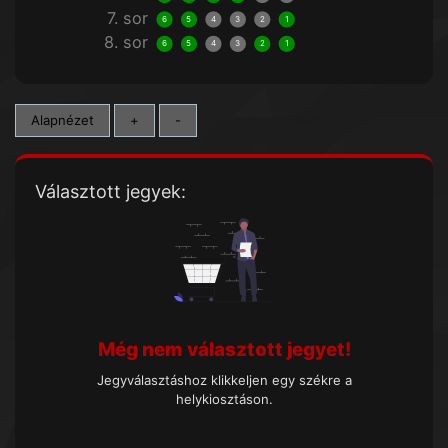
7. sor
6
5
4
3
2
1
8. sor
6
5
4
3
2
1
Alapnézet
+
-
Választott jegyek:
Még nem választott jegyet!
Jegyválasztáshoz klikkeljen egy székre a
helykiosztáson.