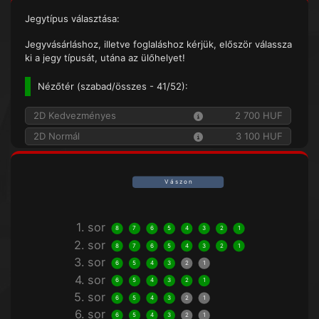
Jegytípus választása:
Jegyvásárláshoz, illetve foglaláshoz kérjük, először válassza
ki a jegy típusát, utána az ülőhelyet!
Nézőtér (
szabad/összes
- 41/52):
2D Kedvezményes
2 700 HUF
2D Normál
3 100 HUF
V á s z o n
1. sor
8
7
6
5
4
3
2
1
2. sor
8
7
6
5
4
3
2
1
3. sor
6
5
4
3
2
1
4. sor
6
5
4
3
2
1
5. sor
6
5
4
3
2
1
6. sor
6
5
4
3
2
1